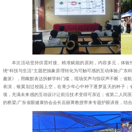
本次活动坚持供需对接、精准赋能的原则，内容多元，体验
绕“科技与生活”主题把抽象原理转化为可触可感的互动体验;广东
趣派》，用幽默表达拆解学科门槛，现场笑声与惊叹声不断；省航
表演，银翼划过校园上空，在青少年心中种下逐梦蓝天的种子；省
项，充满未来感的互动设计让前沿技术变得可亲近；省第二人民医
的桥梁;广东省眼健康协会会长岳丽菁教授带来专题护眼讲座，结