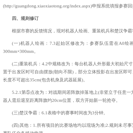
(http://guangdong.xiaoxiaotong.org/index.aspx)申报系
四、规则修订
根据市赛的反馈情况，现对机器人绘画、重装机兵和楚汉争霸
(一)机器人绘画：7.3起始区修改为：参赛队伍需在A0
300mm×300mm。
(二)重装机兵：4.2中规格改为：每台机器人外形最大初始尺寸不
置于出发区时可自由摆放(朝向不限)，部分立体投影在出发区即
长度不可超出35cm(包含机身及武器延展)。
5.2.1第⑤点改为：对战期间若阵旗掉落地上(非竖立于任意
器人需后退至距离阵旗约20cm位置，双方开始新一轮抢夺。
(三)楚汉争霸：6.1表格中的赛事时间改为3分钟。
(四)其他：1.所有项目的比赛场地均以现场为准;2.规则未尽