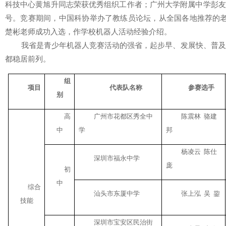
科技中心黄旭升同志荣获优秀组织工作者；广州大学附属中学彭友
号。竞赛期间，中国科协举办了教练员论坛，从全国各地推荐的老
楚彬老师成功入选，作学校机器人活动经验介绍。
我省是青少年机器人竞赛活动的强省，起步早、发展快、普及面广
都稳居前列。
组
项目
代表队名称
参赛选手
别
高
广州市花都区秀全中
陈震林
骆建
中
学
邦
杨凌云
陈仕
深圳市福永中学
庞
初
中
综合
汕头市东厦中学
张上泓
吴
鋆
技能
深圳市宝安区民治街