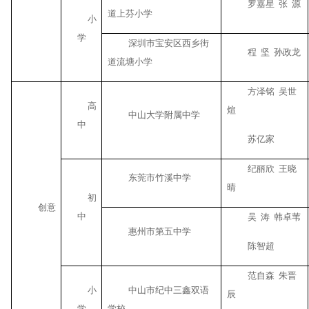
罗嘉星
张
源
道上芬小学
小
学
深圳市宝安区西乡街
程
坚
孙政龙
道流塘小学
方泽铭
吴世
高
煊
中山大学附属中学
中
苏亿家
纪丽欣
王晓
东莞市竹溪中学
晴
初
创意
中
吴
涛
韩卓苇
惠州市第五中学
陈智超
范自森
朱晋
小
中山市纪中三鑫双语
辰
学
学校