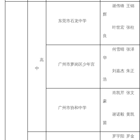
谢伟锋
王锦
辉
东莞市石龙中学
叶世宏
张柱
良
何雪晴
张泽
华
高
广州市萝岗区少年宫
中
刘嘉杰
朱正
浩
肖凯芹
张文
豪
广州市协和中学
谢诺毅
黄凯
茵
罗宇阳
罗金