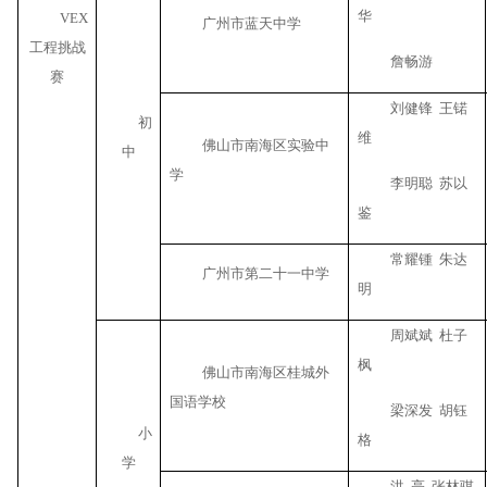
华
VEX
广州市蓝天中学
工程挑战
詹畅游
赛
刘健锋
王锘
初
维
佛山市南海区实验中
中
学
李明聪
苏以
鉴
常耀锺
朱达
广州市第二十一中学
明
周斌斌
杜子
枫
佛山市南海区桂城外
国语学校
梁深发
胡钰
小
格
学
洪
亮
张林骐