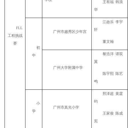
王有福
韩浪
华
江啟乐
李宇
FLL
轩
广州市越秀区少年宫
工程挑战
董文翰
赛
初
黎浩洋
谭双
中
翼
广州大学附属中学
陈宇熙
陈艺
鸣
邢泽超
黄霆
钧
小
广州市真光小学
学
王家俊
陈成
宪