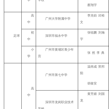
蔡翔宇
高
李兆钫
邱裕
广州大学附属中学
中
文
初
张锐鹏
刘瀚
足球
深圳市福永中学
中
宇
小
广州市黄埔区青少年
张
然
李
典
学
宫
温炜成
郭邦
阳
广州市第七中学
胡俊安
高
黄芳婧
刘国
中
龙
深圳市龙岗职业技术
学校