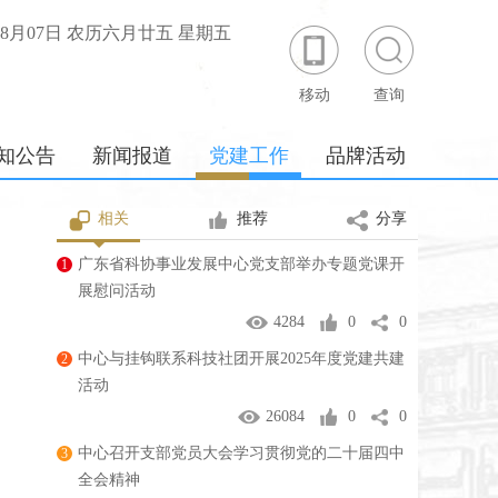
年08月07日 农历六月廿五 星期五
移动
查询
知公告
新闻报道
党建工作
品牌活动
相关
推荐
分享
广东省科协事业发展中心党支部举办专题党课开
1
展慰问活动
4284
0
0
中心与挂钩联系科技社团开展2025年度党建共建
2
活动
26084
0
0
中心召开支部党员大会学习贯彻党的二十届四中
3
全会精神