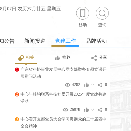
年08月07日 农历六月廿五 星期五
移动
查询
知公告
新闻报道
党建工作
品牌活动
相关
推荐
分享
广东省科协事业发展中心党支部举办专题党课开
1
展慰问活动
4282
0
0
中心与挂钩联系科技社团开展2025年度党建共建
2
活动
26078
0
0
中心召开支部党员大会学习贯彻党的二十届四中
3
全会精神