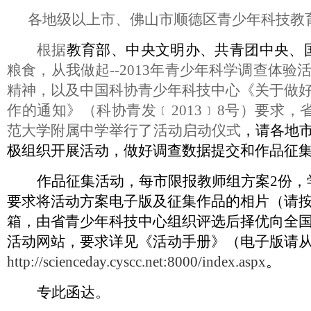
各地级以上市、佛山市顺德区青少年科技教
根据
教育部、中央文明办、共青团中央、
粮食，从我做起
--2013
年青少年科学调查体验
精神，以及中国科协青少年科技中心《关于做
作的通知》（科协青发
﹝
2013
﹞
8
号）要求，
范大学附属中学举行了活动启动仪式
，请各地
极组织开展活动，做好调查数据提交和作品征
作品征集活动，每市限报教师组方案
2
份，
要求将活动方案电子版及征集作品的相片（请
箱，由省青少年科技中心组织评选后择优向全
活动网站，要求详见《活动手册》（电子版请
http://scienceday.cyscc.net:8000/index.aspx
。
专此函达。