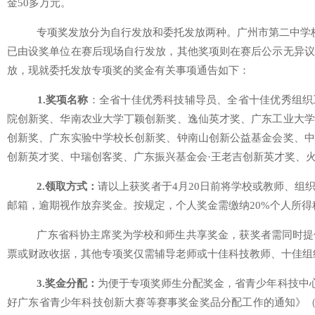
金50多万元。
专项奖发放分为自行发放和委托发放两种。广州市第二中学校
已由设奖单位在赛后现场自行发放，其他奖项则在赛后公示无异议
放，现就委托发放专项奖的奖金有关事项通告如下：
1.奖项名称
：全省十佳优秀科技辅导员、全省十佳优秀组织
院创新奖、华南农业大学丁颖创新奖、逸仙英才奖、广东工业大学
创新奖、广东实验中学校长创新奖、钟南山创新公益基金会奖、中
创新英才奖、中瑞创客奖、广东振兴基金会·王老吉创新英才奖、火
2.领取方式：
请以上获奖者于4月20日前将学校或教师、组
邮箱，逾期视作放弃奖金。按规定，个人奖金需缴纳20%个人所得
广东省科协主席奖为学校和师生共享奖金，获奖者需同时提
票或财政收据，其他专项奖仅需辅导老师或十佳科技教师、十佳组
3.奖金分配：
为便于专项奖师生分配奖金，省青少年科技中心
好广东省青少年科技创新大赛等赛事奖金奖品分配工作的通知》（粤